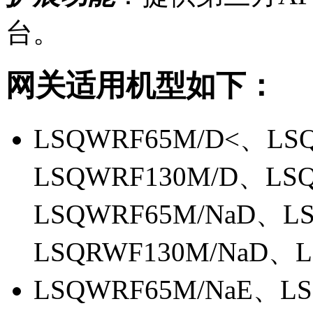
台。
网关适用机型如下：
LSQWRF65M/D<、LS
LSQWRF130M/D、LS
LSQWRF65M/NaD、L
LSQRWF130M/NaD、L
LSQWRF65M/NaE、L