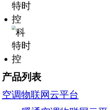
产品列表
空调物联网云平台