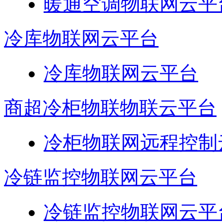
暖通空调物联网云平
冷库物联网云平台
冷库物联网云平台
商超冷柜物联物联云平台
冷柜物联网远程控制
冷链监控物联网云平台
冷链监控物联网云平