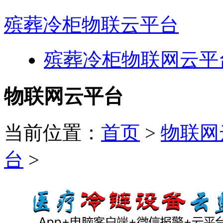
殡葬冷柜物联云平台
殡葬冷柜物联网云平
物联网云平台
当前位置：
首页
>
物联网
台
>