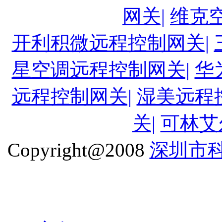
网关|
维克
开利积微远程控制网关|
星空调远程控制网关|
华
远程控制网关|
湿美远程
关|
可林艾
Copyright@2008
深圳市