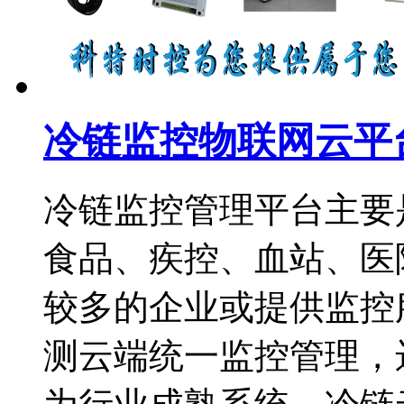
冷链监控物联网云平
冷链监控管理平台主要
食品、疾控、血站、医
较多的企业或提供监控
测云端统一监控管理，