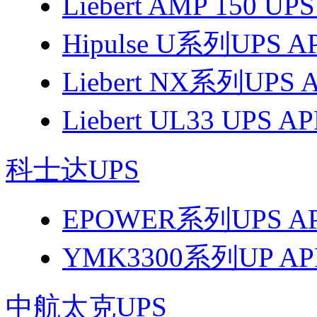
Liebert AMP 150 
Hipulse U系列UPS
Liebert NX系列UP
Liebert UL33 UPS
科士达UPS
EPOWER系列UPS 
YMK3300系列UP 
中航太克UPS