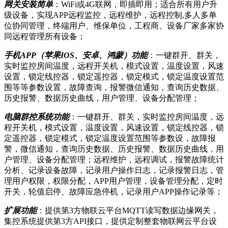
网关安装简单
：WiFi或4G联网，即插即用；适合所有用户升
级设备，实现APP远程监控，远程维护，远程控制,多人多单
位协同管理，终端用户、维保单位，工程商、设备厂家多家协
同远程管理所有设备；
手机APP（苹果IOS、安卓、鸿蒙）功能
：一键群开、群关，
实时监控房间温度，远程开关机，模式设置，温度设置，风速
设置，锁定线控器，锁定遥控器，锁定模式，锁定温度设置范
围等等参数设置，故障查询，报警微信通知，查询历史数据、
历史报警、数据历史曲线，用户管理、设备分配管理；
电脑群控系统功能
：一键群开、群关，实时监控房间温度，远
程开关机，模式设置，温度设置，风速设置，锁定线控器，锁
定遥控器，锁定模式，锁定温度设置范围等参数设，故障报
警，微信通知，查询历史数据、历史报警、数据历史曲线，用
户管理、设备分配管理；远程维护，远程调试，报警故障统计
分析、记录设备故障，记录用户操作日志，记录报警日志，管
理用户权限，权限分配，APP用户管理，设备管理分配，定时
开关，轮值启停、故障应急停机，记录用户APP操作记录等；
扩展功能
：提供第3方物联云平台MQTT读写数据边缘网关，
集控系统提供第3方API接口，提供定制整套物联网云平台设